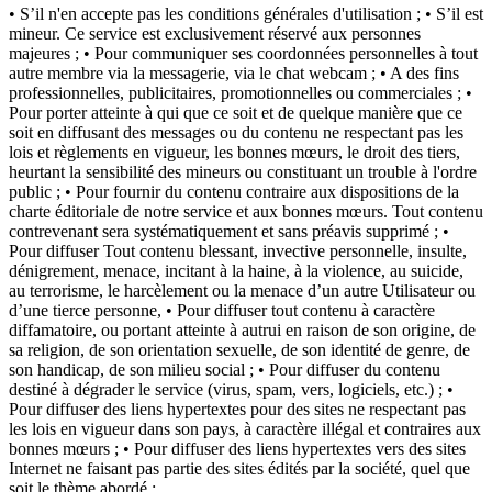
• S’il n'en accepte pas les conditions générales d'utilisation ; • S’il est
mineur. Ce service est exclusivement réservé aux personnes
majeures ; • Pour communiquer ses coordonnées personnelles à tout
autre membre via la messagerie, via le chat webcam ; • A des fins
professionnelles, publicitaires, promotionnelles ou commerciales ; •
Pour porter atteinte à qui que ce soit et de quelque manière que ce
soit en diffusant des messages ou du contenu ne respectant pas les
lois et règlements en vigueur, les bonnes mœurs, le droit des tiers,
heurtant la sensibilité des mineurs ou constituant un trouble à l'ordre
public ; • Pour fournir du contenu contraire aux dispositions de la
charte éditoriale de notre service et aux bonnes mœurs. Tout contenu
contrevenant sera systématiquement et sans préavis supprimé ; •
Pour diffuser Tout contenu blessant, invective personnelle, insulte,
dénigrement, menace, incitant à la haine, à la violence, au suicide,
au terrorisme, le harcèlement ou la menace d’un autre Utilisateur ou
d’une tierce personne, • Pour diffuser tout contenu à caractère
diffamatoire, ou portant atteinte à autrui en raison de son origine, de
sa religion, de son orientation sexuelle, de son identité de genre, de
son handicap, de son milieu social ; • Pour diffuser du contenu
destiné à dégrader le service (virus, spam, vers, logiciels, etc.) ; •
Pour diffuser des liens hypertextes pour des sites ne respectant pas
les lois en vigueur dans son pays, à caractère illégal et contraires aux
bonnes mœurs ; • Pour diffuser des liens hypertextes vers des sites
Internet ne faisant pas partie des sites édités par la société, quel que
soit le thème abordé ;