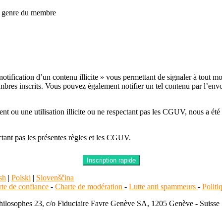
au genre du membre
notification d’un contenu illicite » vous permettant de signaler à tout m
embres inscrits. Vous pouvez également notifier un tel contenu par l’envo
ou une utilisation illicite ou ne respectant pas les CGUV, nous a été 
tant pas les présentes règles et les CGUV.
Inscription rapide
sh
|
Polski
|
Slovenščina
te de confiance
-
Charte de modération
-
Lutte anti spammeurs
-
Polit
sophes 23, c/o Fiduciaire Favre Genève SA, 1205 Genève - Suisse | et