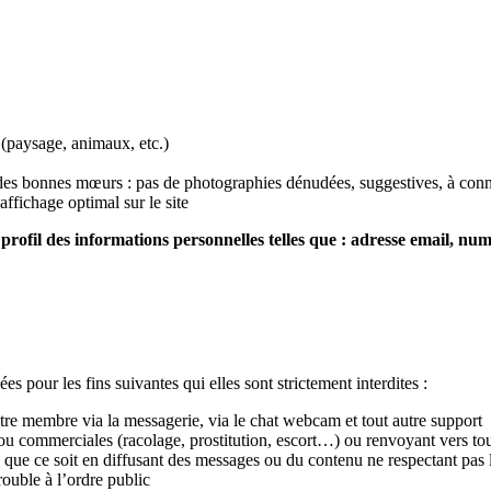
(paysage, animaux, etc.)
et des bonnes mœurs : pas de photographies dénudées, suggestives, à con
affichage optimal sur le site
 profil des informations personnelles telles que : adresse email, nu
es pour les fins suivantes qui elles sont strictement interdites :
re membre via la messagerie, via le chat webcam et tout autre support
s ou commerciales (racolage, prostitution, escort…) ou renvoyant vers to
e que ce soit en diffusant des messages ou du contenu ne respectant pas 
trouble à l’ordre public