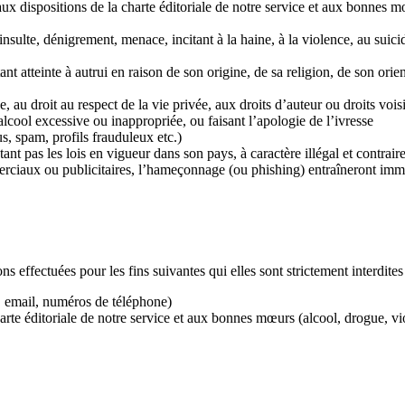
 aux dispositions de la charte éditoriale de notre service et aux bonnes
insulte, dénigrement, menace, incitant à la haine, à la violence, au suic
ant atteinte à autrui en raison de son origine, de sa religion, de son ori
e, au droit au respect de la vie privée, aux droits d’auteur ou droits voi
lcool excessive ou inappropriée, ou faisant l’apologie de l’ivresse
s, spam, profils frauduleux etc.)
ctant pas les lois en vigueur dans son pays, à caractère illégal et contr
erciaux ou publicitaires, l’hameçonnage (ou phishing) entraîneront im
s effectuées pour les fins suivantes qui elles sont strictement interdites
 email, numéros de téléphone)
arte éditoriale de notre service et aux bonnes mœurs (alcool, drogue, v