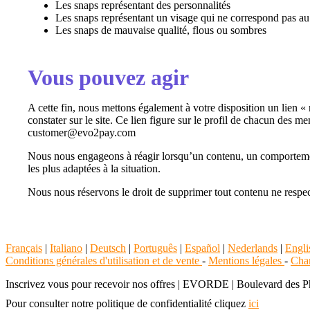
Les snaps représentant des personnalités
Les snaps représentant un visage qui ne correspond pas 
Les snaps de mauvaise qualité, flous ou sombres
Vous pouvez agir
A cette fin, nous mettons également à votre disposition un lien « 
constater sur le site. Ce lien figure sur le profil de chacun des m
customer@evo2pay.com
Nous nous engageons à réagir lorsqu’un contenu, un comportement 
les plus adaptées à la situation.
Nous nous réservons le droit de supprimer tout contenu ne respec
Français
|
Italiano
|
Deutsch
|
Português
|
Español
|
Nederlands
|
Engli
Conditions générales d'utilisation et de vente
-
Mentions légales
-
Char
Inscrivez vous pour recevoir nos offres
|
EVORDE | Boulevard des Philo
Pour consulter notre politique de confidentialité cliquez
ici