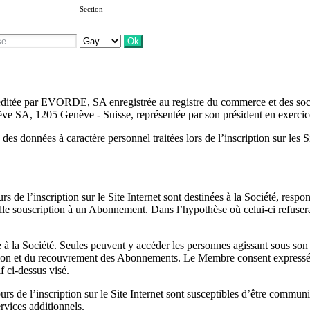
Section
 est éditée par EVORDE, SA enregistrée au registre du commerce et des 
ève SA, 1205 Genève - Suisse, représentée par son président en exercic
 des données à caractère personnel traitées lors de l’inscription sur les S
rs de l’inscription sur le Site Internet sont destinées à la Société, resp
elle souscription à un Abonnement. Dans l’hypothèse où celui-ci refusera d
à la Société. Seules peuvent y accéder les personnes agissant sous son a
stion et du recouvrement des Abonnements. Le Membre consent expressém
f ci-dessus visé.
cours de l’inscription sur le Site Internet sont susceptibles d’être com
rvices additionnels.