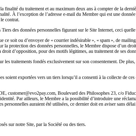
a finalité du traitement et au maximum deux ans à compter de la dernière
lité. À l’exception de l’adresse e-mail du Membre qui est une donnée 
le contrat.
s Tiers des données personnelles figurant sur le Site Internet, ceci quelle 
que ce soit ou d’envoyer de « courrier indésirable », « spam », de mail
 la protection des données personnelles, le Membre dispose d’un droit d
roit d’opposition, pour des motifs légitimes, au traitement de ses donn
r les traitements fondés exclusivement sur son consentement. De plus, l
 soient exportées vers un tiers lorsqu’il a consenti à la collecte de ce
ORDE, customer@evo2pay.com, Boulevard des Philosophes 23, c/o Fiduc
entité. Par ailleurs, le Membre a la possibilité d’introduire une réclam
personnelles auraient été utilisées, ce dernier doit en aviser sans délai
sés sur notre Site, par la Société ou des tiers.