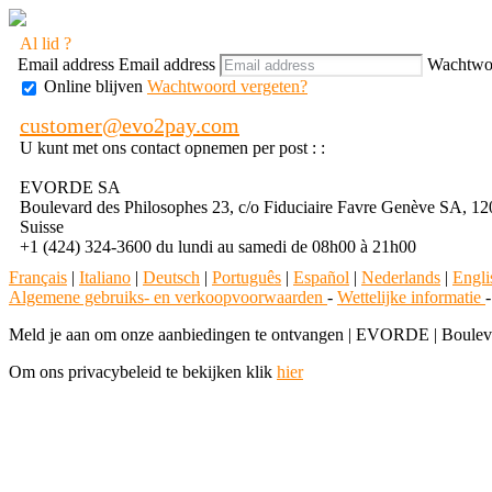
Al lid ?
Email address
Email address
Wachtwo
Online blijven
Wachtwoord vergeten?
customer@evo2pay.com
U kunt met ons contact opnemen per post : :
EVORDE SA
Boulevard des Philosophes 23, c/o Fiduciaire Favre Genève SA, 1
Suisse
+1 (424) 324-3600 du lundi au samedi de 08h00 à 21h00
Français
|
Italiano
|
Deutsch
|
Português
|
Español
|
Nederlands
|
Engli
Algemene gebruiks- en verkoopvoorwaarden
-
Wettelijke informatie
Meld je aan om onze aanbiedingen te ontvangen
|
EVORDE | Boulevard
Om ons privacybeleid te bekijken klik
hier