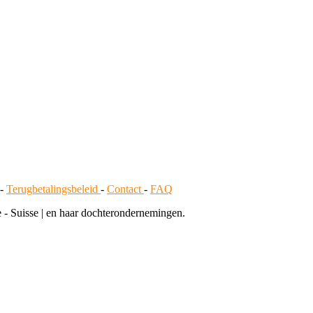
-
Terugbetalingsbeleid
-
Contact
-
FAQ
 Suisse | en haar dochterondernemingen.