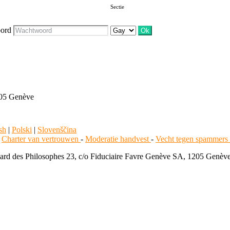
Sectie
ord
205 Genève
sh
|
Polski
|
Slovenščina
-
Charter van vertrouwen
-
Moderatie handvest
-
Vecht tegen spammers
 des Philosophes 23, c/o Fiduciaire Favre Genève SA, 1205 Genève -